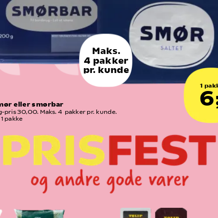
Maks.
4 pakker
pr. kunde
1 pak
6,
mør eller smørbar
-pris 30,00. Maks. 4  pakker pr. kunde. 
. 1 pakke