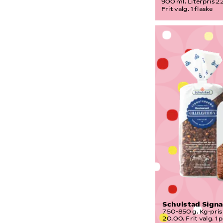
900 ml. Literpris 22
Frit valg. 1 flaske
Schulstad Sign
750-850 g. Kg-pris 
20,00. Frit valg. 1 