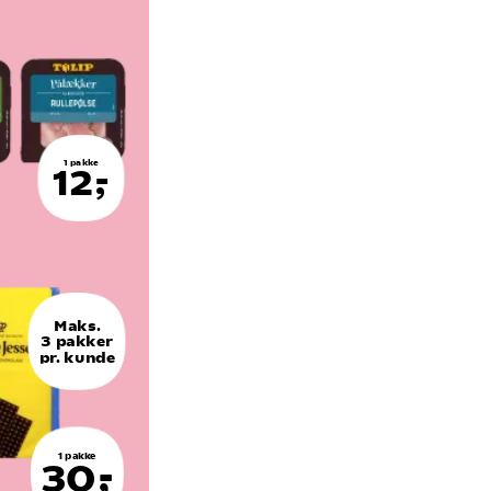
1 pakke
12,-
Maks.
3 pakker
pr. kunde
1 pakke
30,-