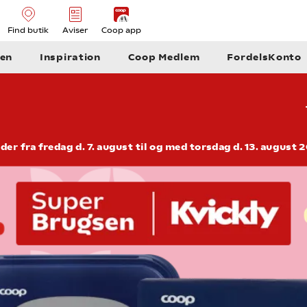
Find butik
Aviser
Coop app
en
Inspiration
Coop Medlem
FordelsKonto
der fra fredag d. 7. august til og med torsdag d. 13. august 