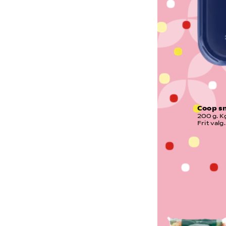
Coop s
200 g. Kg
Frit valg