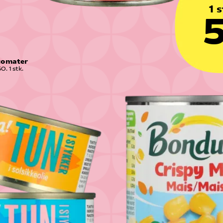
1 s
5
tomater
0. 1 stk.