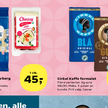
1 stk.
45,-
vborg 
Cirkel Kaffe formalet
Flere varianter. Kg-pris 
maks. 
98,00. Maks. 3  poser pr. 
k.
kunde. Frit valg. 1 pose