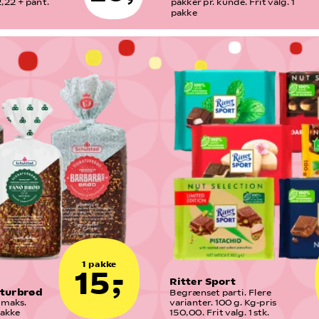
,22 + pant. 
pakker pr. kunde. Frit valg. 1 
pakke
1 pakke
15,-
Ritter Sport
aturbrød
Begrænset parti. Flere 
maks. 
varianter. 100 g. Kg-pris 
pakke
150,00. Frit valg. 1 stk.