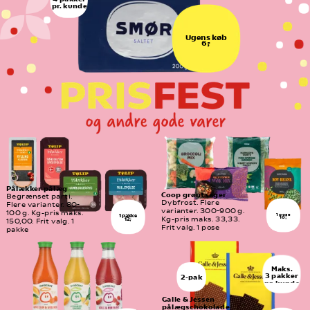
pr. kunde
Ugens køb
6,-
Pålækker pålæg
Coop grøntsager
Begrænset parti. 
Dybfrost. Flere 
Flere varianter. 80-
varianter. 300-900 g. 
100 g. Kg-pris maks. 
1 pose
1 pakke
10,-
Kg-pris maks. 33,33. 
12,-
150,00. Frit valg. 1 
Frit valg. 1 pose
pakke
Maks.
3 pakker
2-pak
pr. kunde
Galle & Jessen 
pålægschokolade