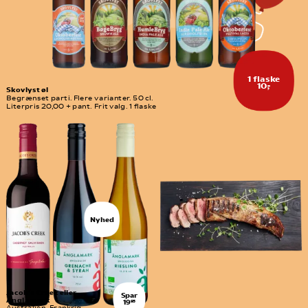
1 flaske
10,-
Skovlyst øl
Begrænset parti. Flere varianter. 50 cl. 
Literpris 20,00 + pant. Frit valg. 1 flaske
Nyhed
Jacob´s Creek eller 
Spar
Änglamark
19
95