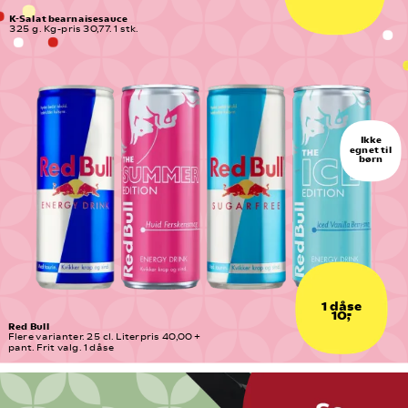
K-Salat bearnaisesauce
325 g. Kg-pris 30,77. 1 stk.
Ikke
egnet til
børn
1 dåse
10,-
Red Bull
Flere varianter. 25 cl. Literpris 40,00 + 
pant. Frit valg. 1 dåse