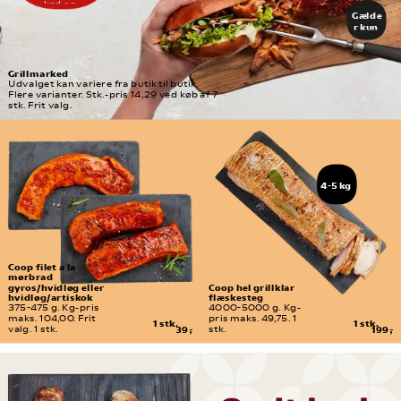
eller 
kød og 
delikates
Gælde
tilbehør og 
se-
sammensæt 
r kun 
afdeling
præcis den menu, 
freda
du har lyst til.
g d. 
7/8
Grillmarked
Udvalget kan variere fra butik til butik. 
Flere varianter. Stk.-pris 14,29 ved køb af 7 
stk. Frit valg.
4-5 kg
Coop filet a la 
mørbrad 
gyros/hvidløg eller 
Coop hel grillklar 
hvidløg/artiskok
flæskesteg
375-475 g. Kg-pris 
4000-5000 g. Kg-
maks. 104,00. Frit 
pris maks. 49,75. 1 
1 stk.
1 stk.
valg. 1 stk.
39,-
stk.
199,-