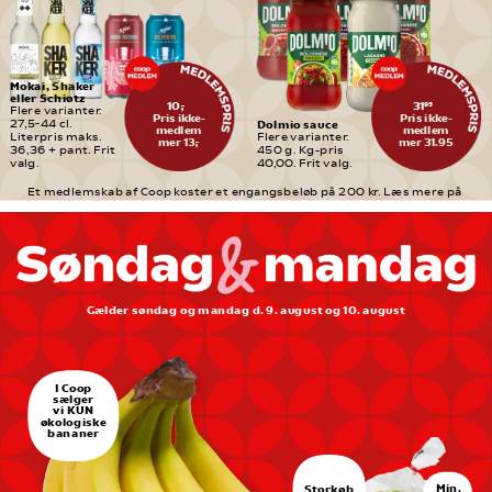
Mokai, Shaker 
eller Schiøtz
10,-
31
95
Flere varianter. 
Pris ikke-
Pris ikke-
Dolmio sauce
27,5-44 cl. 
medlem
medlem
Literpris maks. 
Flere varianter. 
mer 13,-
mer 31.95
36,36 + pant. Frit 
450 g. Kg-pris 
valg.
40,00. Frit valg.
Et medlemskab af Coop koster et engangsbeløb på 200 kr. Læs mere på 
medlem.coop.dk
Gælder søndag og mandag d. 9. august og 10. august
I Coop
sælger
vi KUN
økologiske
bananer
Min.
Storkøb