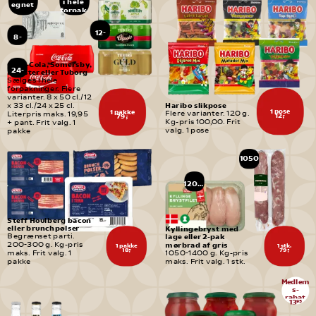
i hele 
egnet 
forpak-
til
ninger
børn
12-
8-
pak
pak
Coca-Cola, Somersby, 
24-
Monster eller Tuborg
pak
Sælges i hele 
forpakninger. Flere 
varianter. 8 x 50 cl./12 
Haribo slikpose
x 33 cl./24 x 25 cl. 
1 pose
1 pakke
Flere varianter. 120 g. 
Literpris maks. 19,95 
12,-
79,-
Kg-pris 100,00. Frit 
+ pant. Frit valg. 1 
valg. 1 pose
pakke
1050
-
1400 
g
1200 
g
Steff Houlberg bacon 
eller brunchpølser
Kyllingebryst med 
Begrænset parti. 
lage eller 2-pak 
mørbrad af gris
200-300 g. Kg-pris 
1 pakke
1 stk.
18,-
79,-
maks. Frit valg. 1 
1050-1400 g. Kg-pris 
pakke
maks. Frit valg. 1 stk.
Medlem
s-
rabat
13
95