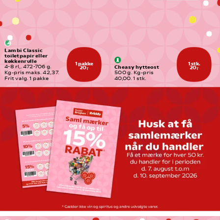
Lambi Classic 
toiletpapir eller 
køkkenrulle
1 pakke
1 stk.
Cheasy hytteost
4-8 rl,. 472-706 g. 
20,-
20,-
Kg-pris maks. 42,37. 
500 g. Kg-pris 
Frit valg. 1 pakke
40,00. 1 stk.