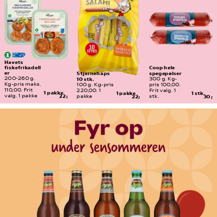
Havets 
fiskefrikadell
Coop hele 
er
spegepølser
Stjernehaps 
10 stk.
200-260 g. 
300 g. Kg-
Kg-pris maks. 
100 g. Kg-pris 
pris 100,00. 
110,00. Frit 
220,00. 1 
Frit valg. 1 
1 pakke
1 pakke
1 stk.
valg. 1 pakke
22,-
pakke
22,-
stk.
30,-