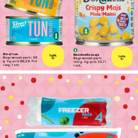
Xtra! tun
Bonduelle majs
1 stk.
1 stk.
5,-
Begrænset parti. 56 
Begrænset parti. 
5,-
g. Kg-pris 89,29. Frit 
140 g. Kg-pris 35,71. 
valg. 1 stk.
1 stk.