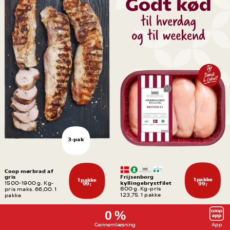
3-pak
Coop mørbrad af 
gris
Frijsenborg 
1 pakke
1 pakke
kyllingebrystfilet
1500-1900 g. Kg-
99,-
99,-
800 g. Kg-pris 
pris maks. 66,00. 1 
123,75. 1 pakke
pakke
0 %
Gennemlæsning
App