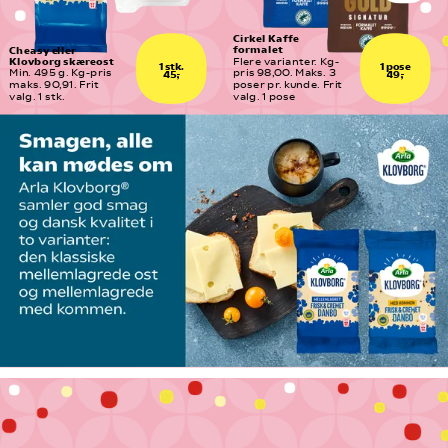
Cirkel Kaffe 
formalet
Cheasy eller 
Klovborg skæreost
Flere varianter. Kg-
1 stk.
1 pose
Min. 495 g. Kg-pris 
pris 98,00. Maks. 3  
45,-
49,-
maks. 90,91. Frit 
poser pr. kunde. Frit 
valg. 1 stk.
valg. 1 pose