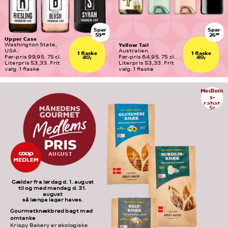
Spar
Spar
59
26
95
95
Upper Case
Yellow Tail
Washington State, 
USA.
Australien.
1 flaske
1 flaske
Før-pris 99,95. 75 cl. 
Før-pris 64,95. 75 cl. 
40,-
40,-
Literpris 53,33. Frit 
Literpris 53,33. Frit 
valg. 1 flaske
valg. 1 flaske
Medlem
s-
rabat
5,-
AUGUST
Gælder fra lørdag d. 1. august
til og med mandag d. 31. 
august
så længe lager haves.
Gourmetknækbrød bagt med 
omtanke
Krispy Bakery er økologiske 