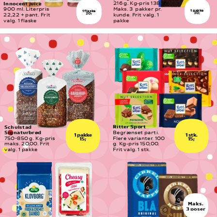
Innocent juice
216 g. Kg-pris 138,89. 
900 ml. Literpris 
Maks. 3  pakker pr. 
1 pakke
1 flaske
30,-
20,-
22,22 + pant. Frit 
kunde. Frit valg. 1 
valg. 1 flaske
pakke
Ritter Sport
Schulstad 
Signaturbrød
Begrænset parti. 
1 pakke
1 stk.
750-850 g. Kg-pris 
Flere varianter. 100 
15,-
15,-
maks. 20,00. Frit 
g. Kg-pris 150,00. 
valg. 1 pakke
Frit valg. 1 stk.
Maks.
3 poser