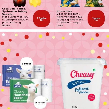
Coca-Cola, Fanta, 
Kims chips
Sprite eller Tuborg 
Squash
Begrænset parti. 
Flere varianter. 150 
Flere varianter. 125-
1 flaske
1 pose
cl. Literpris 10,00 + 
160 g. Kg-pris maks. 
15,-
15,-
pant. Frit valg. 1 
120,00. Frit valg. 1 
flaske
pose
8 ruller
4 ruller