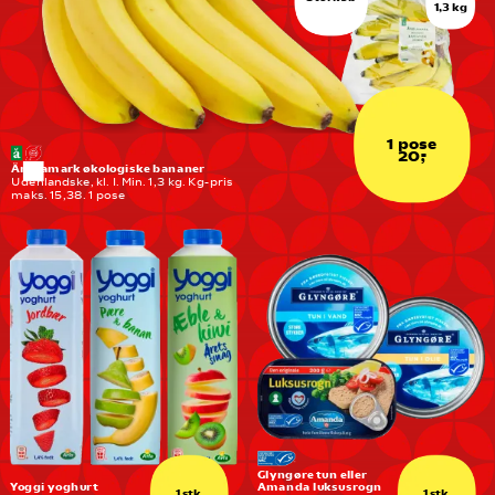
1,3 kg
1 pose
20,-
Änglamark økologiske bananer
Udenlandske, kl. I. Min. 1,3 kg. Kg-pris 
maks. 15,38. 1 pose
Glyngøre tun eller 
Yoggi yoghurt
Amanda luksusrogn
1 stk.
1 stk.