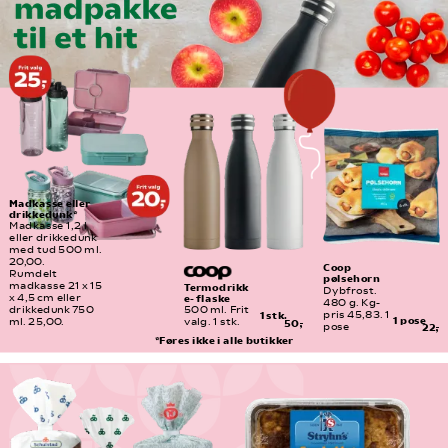
Madkasse eller 
drikkedunk*
Madkasse 1,2 l 
eller drikkedunk 
med tud 500 ml. 
20,00.
Coop 
Rumdelt 
pølsehorn
madkasse 21 x 15 
Termodrikk
Dybfrost. 
e- flaske
x 4,5 cm eller 
480 g. Kg-
drikkedunk 750 
500 ml. Frit 
pris 45,83. 1 
1 stk.
1 pose
ml. 25,00.
valg. 1 stk.
50,-
pose
22,-
*Føres ikke i alle butikker