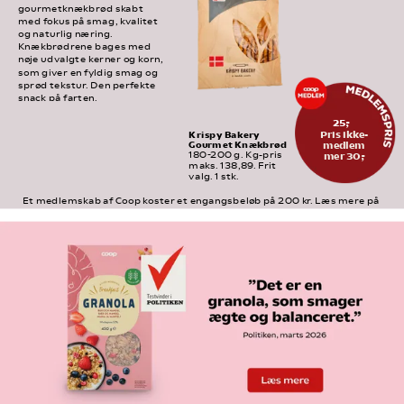
gourmetknækbrød skabt 
med fokus på smag, kvalitet 
og naturlig næring. 
Knækbrødrene bages med 
nøje udvalgte kerner og korn, 
som giver en fyldig smag og 
sprød tekstur. Den perfekte 
snack på farten.
25,-
Pris ikke-
Krispy Bakery 
Gourmet Knækbrød
medlem
mer 30,-
180-200 g. Kg-pris 
maks. 138,89. Frit 
valg. 1 stk.
Et medlemskab af Coop koster et engangsbeløb på 200 kr. Læs mere på 
medlem.coop.dk