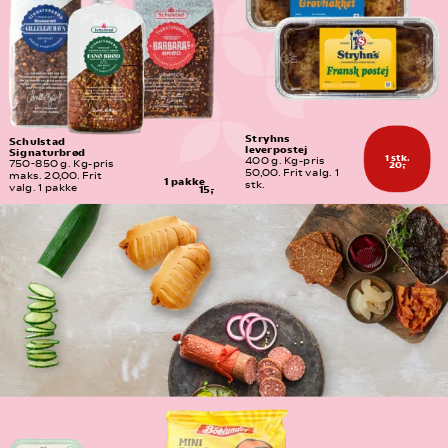
Stryhns 
Schulstad 
leverpostej
Signaturbrød
1 stk.
400 g. Kg-pris 
20,-
750-850 g. Kg-pris 
50,00. Frit valg. 1 
maks. 20,00. Frit 
1 pakke
stk.
valg. 1 pakke
15,-