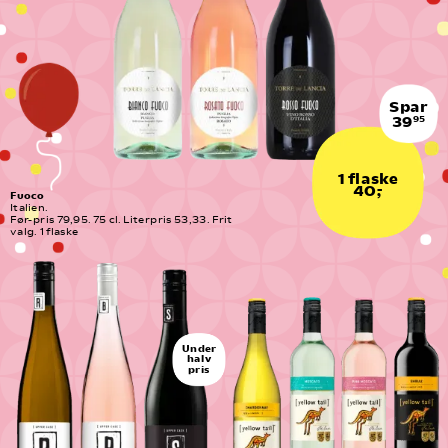
Spar
39
95
1 flaske
40,-
Fuoco
Italien.
Før-pris 79,95. 75 cl. Literpris 53,33. Frit 
valg. 1 flaske
Under
halv
pris