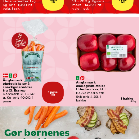
Flere varianter. 1 kg. 
105-200 g. Kg-pris 
11,-
12,-
Kg-pris 11,00. Frit 
maks. 114,29. Frit 
valg. 1 stk.
valg. 1 stk.
Änglamark 
Änglamark 
økologiske små 
økologiske æbler
snackgulerødder 
Udenlandske, kl. I
fra Gl. Estrup
1 pose
Bakke med 6 stk. 
Danmark, kl. I. 250 
10,-
Stk-pris 4,33. 1 
g. Kg-pris 40,00. 1 
1 bakke
bakke
26,-
pose