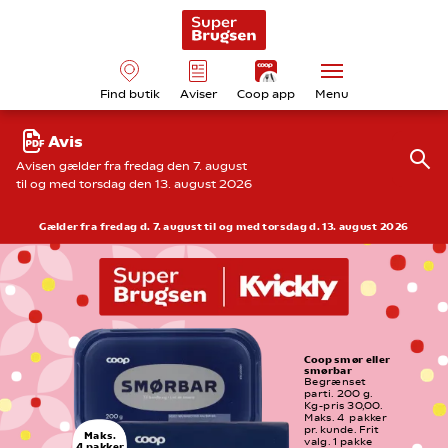
Find butik
Aviser
Coop app
Menu
Avis
Avisen gælder fra fredag den 7. august
til og med torsdag den 13. august 2026
Gælder fra fredag d. 7. august til og med torsdag d. 13. august 2026
Coop smør eller 
smørbar
Begrænset 
parti. 200 g. 
Kg-pris 30,00. 
Maks. 4  pakker 
pr. kunde. Frit 
Maks.
valg. 1 pakke
4 pakker