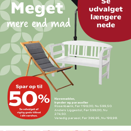
Havemøbler,
hynder og parasoller
Rosenbænk, Før 1199,00, Nu 599,50.
Anders Liggestol, Før 599,00, Nu 
274,50.
Venedig parasol, Før 399,95, Nu 199,98. 
Flere varianter. Frit valg.