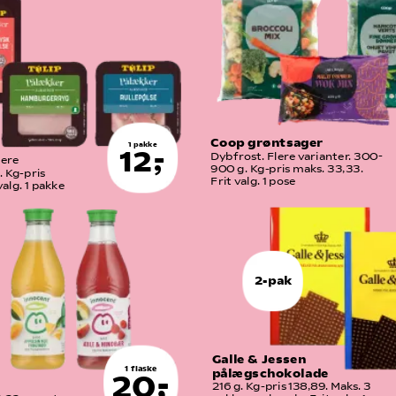
Coop grøntsager
1 pakke
12,-
Dybfrost. Flere varianter. 300-
ere 
900 g. Kg-pris maks. 33,33. 
 Kg-pris 
Frit valg. 1 pose
alg. 1 pakke
2-pak
Galle & Jessen 
1 flaske
pålægschokolade
20,-
216 g. Kg-pris 138,89. Maks. 3  