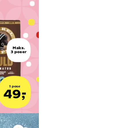
Maks.
3 poser
1 pose
49,-