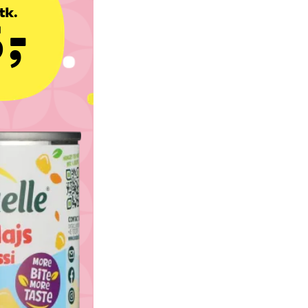
tk.
,-