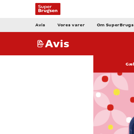
Avis
Vores varer
Om SuperBrugs
Avis
Gæl