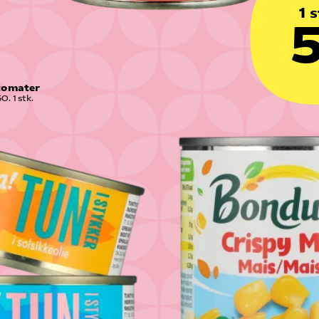
1 s
5
tomater
0. 1 stk.