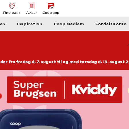
Find butik
Aviser
Coop app
en
Inspiration
Coop Medlem
FordelsKonto
der fra fredag d. 7. august til og med torsdag d. 13. august 