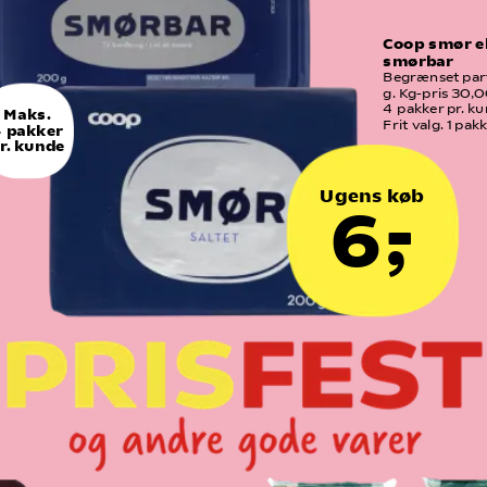
Coop smør el
smørbar
Begrænset part
g. Kg-pris 30,0
4  pakker pr. ku
Maks.
Frit valg. 1 pak
 pakker
r. kunde
Ugens køb
6,-