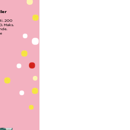
ler 
i. 200 
0. Maks. 
nde. 
ke