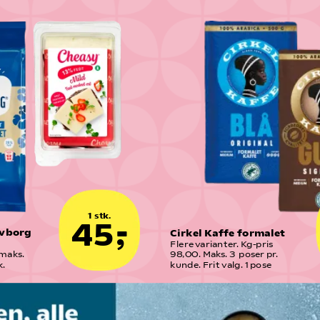
1 stk.
45,-
vborg 
Cirkel Kaffe formalet
Flere varianter. Kg-pris 
maks. 
98,00. Maks. 3  poser pr. 
k.
kunde. Frit valg. 1 pose