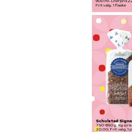
900 ml. Literpris 22
Frit valg. 1 flaske
Schulstad Sign
750-850 g. Kg-pris 
20,00. Frit valg. 1 