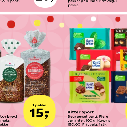
,22 + pant. 
pakker pr. kunde. Frit valg. 1 
pakke
1 pakke
15,-
Ritter Sport
aturbrød
Begrænset parti. Flere 
maks. 
varianter. 100 g. Kg-pris 
pakke
150,00. Frit valg. 1 stk.