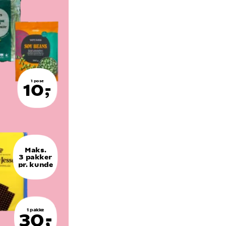
1 pose
10,-
Maks.
3 pakker
pr. kunde
1 pakke
30,-