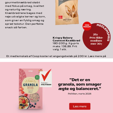
gourmetknækbrød skabt 
med fokus på smag, kvalitet 
og naturlig næring. 
Knækbrødrene bages med 
nøje udvalgte kerner og korn, 
som giver en fyldig smag og 
sprød tekstur. Den perfekte 
snack på farten.
25,-
Pris ikke-
Krispy Bakery 
Gourmet Knækbrød
medlem
mer 30,-
180-200 g. Kg-pris 
maks. 138,89. Frit 
valg. 1 stk.
Et medlemskab af Coop koster et engangsbeløb på 200 kr. Læs mere på 
medlem.coop.dk