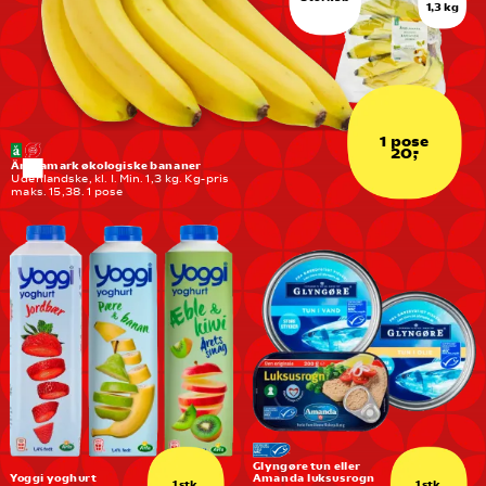
1,3 kg
1 pose
20,-
Änglamark økologiske bananer
Udenlandske, kl. I. Min. 1,3 kg. Kg-pris 
maks. 15,38. 1 pose
Glyngøre tun eller 
Yoggi yoghurt
Amanda luksusrogn
1 stk.
1 stk.