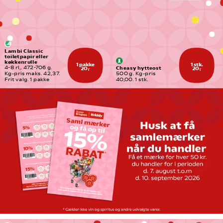
Lambi Classic 
toiletpapir eller 
køkkenrulle
1 pakke
1 stk.
Cheasy hytteost
4-8 rl,. 472-706 g. 
20,-
20,-
Kg-pris maks. 42,37. 
500 g. Kg-pris 
Frit valg. 1 pakke
40,00. 1 stk.