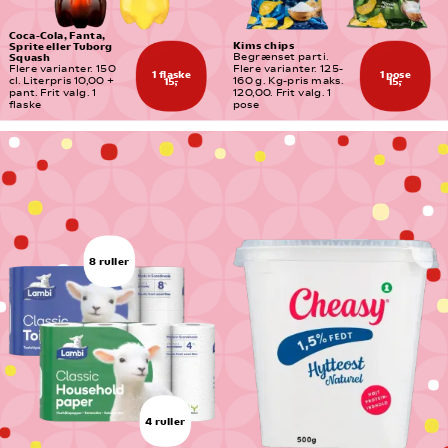
Coca-Cola, Fanta, 
Kims chips
Sprite eller Tuborg 
Squash
Begrænset parti. 
Flere varianter. 150 
Flere varianter. 125-
1 flaske
1 pose
cl. Literpris 10,00 + 
160 g. Kg-pris maks. 
15,-
15,-
pant. Frit valg. 1 
120,00. Frit valg. 1 
flaske
pose
8 ruller
4 ruller