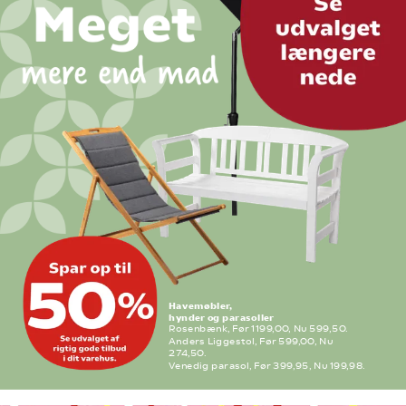
Havemøbler,
hynder og parasoller
Rosenbænk, Før 1199,00, Nu 599,50.
Anders Liggestol, Før 599,00, Nu 
274,50.
Venedig parasol, Før 399,95, Nu 199,98. 
Flere varianter. Frit valg.