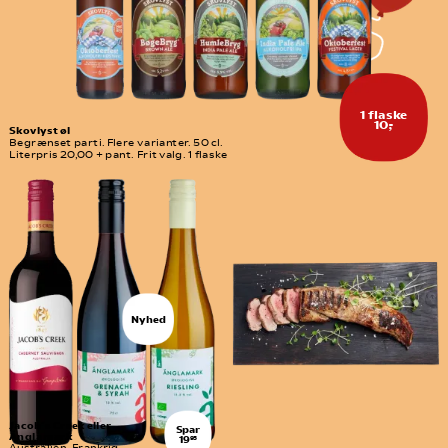
1 flaske
10,-
Skovlyst øl
Begrænset parti. Flere varianter. 50 cl. 
Literpris 20,00 + pant. Frit valg. 1 flaske
Nyhed
Jacob´s Creek eller 
Spar
Änglamark
19
95