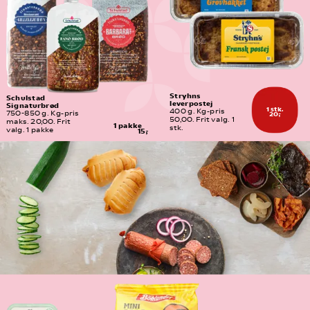
Stryhns 
Schulstad 
leverpostej
Signaturbrød
1 stk.
400 g. Kg-pris 
20,-
750-850 g. Kg-pris 
50,00. Frit valg. 1 
maks. 20,00. Frit 
1 pakke
stk.
valg. 1 pakke
15,-