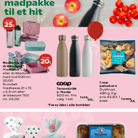
Madkasse eller 
drikkedunk*
Madkasse 1,2 l 
eller drikkedunk 
med tud 500 ml. 
20,00.
Coop 
Rumdelt 
pølsehorn
madkasse 21 x 15 
Termodrikk
Dybfrost. 
e- flaske
x 4,5 cm eller 
480 g. Kg-
drikkedunk 750 
500 ml. Frit 
pris 45,83. 1 
1 stk.
1 pose
ml. 25,00.
valg. 1 stk.
50,-
pose
22,-
*Føres ikke i alle butikker