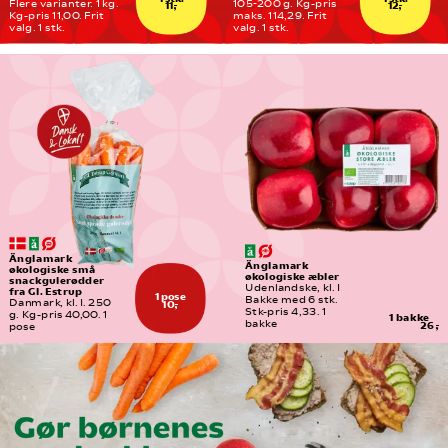
Flere varianter. 1 kg. 
105-200 g. Kg-pris 
11,-
12,-
Kg-pris 11,00. Frit 
maks. 114,29. Frit 
valg. 1 stk.
valg. 1 stk.
Änglamark 
Änglamark 
økologiske små 
økologiske æbler
snackgulerødder 
Udenlandske, kl. I
fra Gl. Estrup
1 pose
Bakke med 6 stk. 
Danmark, kl. I. 250 
10,-
Stk-pris 4,33. 1 
g. Kg-pris 40,00. 1 
1 bakke
bakke
26,-
pose