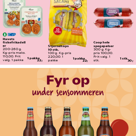
Havets 
fiskefrikadell
Coop hele 
er
spegepølser
Stjernehaps 
10 stk.
200-260 g. 
300 g. Kg-
Kg-pris maks. 
100 g. Kg-pris 
pris 100,00. 
110,00. Frit 
220,00. 1 
Frit valg. 1 
1 pakke
1 pakke
1 stk.
valg. 1 pakke
22,-
pakke
22,-
stk.
30,-