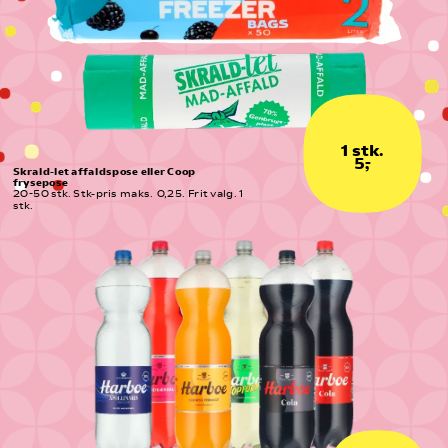
1 stk.
5,-
Skrald-let affaldspose eller Coop 
frysepose
20-50 stk. Stk-pris maks.  0,25. Frit valg. 1 
stk.