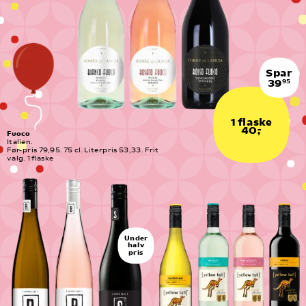
Spar
39
95
1 flaske
40,-
Fuoco
Italien.
Før-pris 79,95. 75 cl. Literpris 53,33. Frit 
valg. 1 flaske
Under
halv
pris