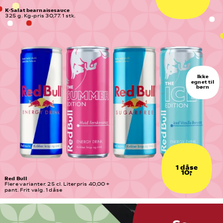
K-Salat bearnaisesauce
325 g. Kg-pris 30,77. 1 stk.
Ikke
egnet til
børn
1 dåse
10,-
Red Bull
Flere varianter. 25 cl. Literpris 40,00 + 
pant. Frit valg. 1 dåse