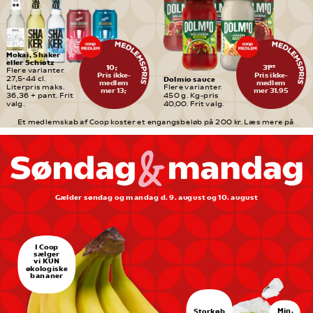
Mokai, Shaker 
eller Schiøtz
10,-
31
95
Flere varianter. 
Pris ikke-
Pris ikke-
Dolmio sauce
27,5-44 cl. 
medlem
medlem
Literpris maks. 
Flere varianter. 
mer 13,-
mer 31.95
36,36 + pant. Frit 
450 g. Kg-pris 
valg.
40,00. Frit valg.
Et medlemskab af Coop koster et engangsbeløb på 200 kr. Læs mere på 
medlem.coop.dk
Gælder søndag og mandag d. 9. august og 10. august
I Coop
sælger
vi KUN
økologiske
bananer
Min.
Storkøb