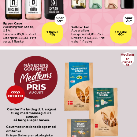
Spar
Spar
59
26
95
95
Upper Case
Yellow Tail
Washington State, 
USA.
Australien.
1 flaske
1 flaske
Før-pris 99,95. 75 cl. 
Før-pris 64,95. 75 cl. 
40,-
40,-
Literpris 53,33. Frit 
Literpris 53,33. Frit 
valg. 1 flaske
valg. 1 flaske
Medlem
s-
rabat
5,-
AUGUST
Gælder fra lørdag d. 1. august
til og med mandag d. 31. 
august
så længe lager haves.
Gourmetknækbrød bagt med 
omtanke
Krispy Bakery er økologiske 