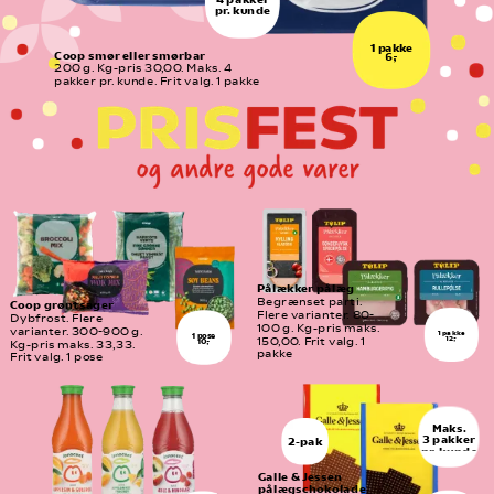
pr. kunde
1 pakke
Coop smør eller smørbar
6,-
200 g. Kg-pris 30,00. Maks. 4  
pakker pr. kunde. Frit valg. 1 pakke
Pålækker pålæg
Begrænset parti. 
Coop grøntsager
Flere varianter. 80-
Dybfrost. Flere 
100 g. Kg-pris maks. 
varianter. 300-900 g. 
1 pakke
1 pose
12,-
150,00. Frit valg. 1 
10,-
Kg-pris maks. 33,33. 
pakke
Frit valg. 1 pose
Maks.
3 pakker
2-pak
pr. kunde
Galle & Jessen 
pålægschokolade