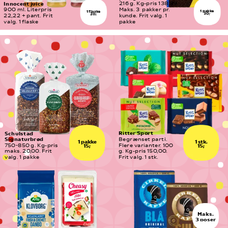
Innocent juice
216 g. Kg-pris 138,89. 
900 ml. Literpris 
Maks. 3  pakker pr. 
1 pakke
1 flaske
30,-
20,-
22,22 + pant. Frit 
kunde. Frit valg. 1 
valg. 1 flaske
pakke
Ritter Sport
Schulstad 
Signaturbrød
Begrænset parti. 
1 pakke
1 stk.
750-850 g. Kg-pris 
Flere varianter. 100 
15,-
15,-
maks. 20,00. Frit 
g. Kg-pris 150,00. 
valg. 1 pakke
Frit valg. 1 stk.
Maks.
3 poser