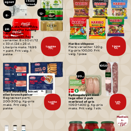
i hele 
egnet 
forpak-
til
ninger
børn
12-
8-
pak
pak
Coca-Cola, Somersby, 
24-
Monster eller Tuborg
pak
Sælges i hele 
forpakninger. Flere 
varianter. 8 x 50 cl./12 
Haribo slikpose
x 33 cl./24 x 25 cl. 
1 pose
1 pakke
Flere varianter. 120 g. 
Literpris maks. 19,95 
12,-
79,-
Kg-pris 100,00. Frit 
+ pant. Frit valg. 1 
valg. 1 pose
pakke
1050
-
1400 
g
1200 
g
Steff Houlberg bacon 
eller brunchpølser
Kyllingebryst med 
Begrænset parti. 
lage eller 2-pak 
mørbrad af gris
200-300 g. Kg-pris 
1 pakke
1 stk.
18,-
79,-
maks. Frit valg. 1 
1050-1400 g. Kg-pris 
pakke
maks. Frit valg. 1 stk.
Medlem
s-
rabat
13
95