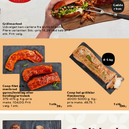
eller 
kød og 
delikates
Gælde
tilbehør og 
se-
sammensæt 
r kun 
afdeling
præcis den menu, 
freda
du har lyst til.
g d. 
7/8
Grillmarked
Udvalget kan variere fra butik til butik. 
Flere varianter. Stk.-pris 14,29 ved køb af 7 
stk. Frit valg.
4-5 kg
Coop filet a la 
mørbrad 
gyros/hvidløg eller 
Coop hel grillklar 
hvidløg/artiskok
flæskesteg
375-475 g. Kg-pris 
4000-5000 g. Kg-
maks. 104,00. Frit 
pris maks. 49,75. 1 
1 stk.
1 stk.
valg. 1 stk.
39,-
stk.
199,-