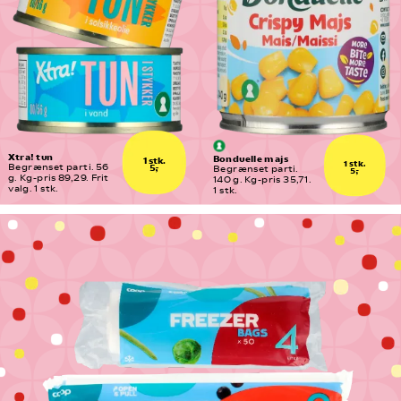
Xtra! tun
Bonduelle majs
1 stk.
1 stk.
5,-
Begrænset parti. 56 
Begrænset parti. 
5,-
g. Kg-pris 89,29. Frit 
140 g. Kg-pris 35,71. 
valg. 1 stk.
1 stk.