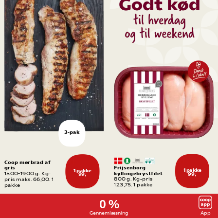
3-pak
Coop mørbrad af 
gris
Frijsenborg 
1 pakke
1 pakke
kyllingebrystfilet
1500-1900 g. Kg-
99,-
99,-
800 g. Kg-pris 
pris maks. 66,00. 1 
123,75. 1 pakke
pakke
0 %
Gennemlæsning
App