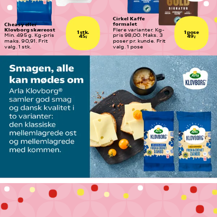
Cirkel Kaffe 
formalet
Cheasy eller 
Klovborg skæreost
Flere varianter. Kg-
1 stk.
1 pose
Min. 495 g. Kg-pris 
pris 98,00. Maks. 3  
45,-
49,-
maks. 90,91. Frit 
poser pr. kunde. Frit 
valg. 1 stk.
valg. 1 pose