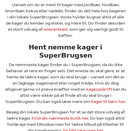
Uanset om du er mest til kager med jordbær, hindbær,
brombær, kokos eller nødder, finder du det hele hos bageren
i din lokale SuperBrugsen. Vores hylder bugner altid af alle
de kager du kender og elsker, og mere til. Du finder desuden
et stort udvalg af
wienerbrød
, som gør sig særligt godt til
kaffen.
Hent nemme kager i
SuperBrugsen
De nemmeste kager finder du i SuperBrugsen, da du ikke
behøver at røre en finger selv. Det eneste du skal gøre, er at
hente de lækre kager, som du skal bruge – uanset om det er
en lagkage, kagemand eller noget tredje. Hvis du dog
alligevel gerne vil prøve kræfter med en
kageopskrift
kan du
altid være sikker på at finde alt du skal bruge i
SuperBrugsen. Du kan også læse mere om
kager til børn her
.
Besøg din lokale SuperBrugsen for at se det store udvalg af
lækre kager.
Find din nærmeste butik her
. Du kan også altid
holde øje med tilbudsavisen for lækre tilbud på tilbehør til
din kagebagning.
Se tilbudsavisen her
.