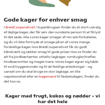
Gode kager for enhver smag
I
BrødCooperativet
i SuperBrugsen finder du et stort udvalg
af dejlige kager, der får selv den sundeste person til at få lyst
til det søde. Alle vores kager smager af ren selvforkælelse,
og du vil ikke fortryde at smage på en af vores mange
forskellige kager. Hos BrødCooperativet får du godt
håndværk og lækker smag til gode priser. Hos os finder du
alt fra jordbærtærter, othello-lagkager, romkugler/trøfler,
hindbærsnitter og meget mere. Vores kager egner sig både
til små hyggestunder og til de festlige anledninger – og
uanset om du skal bruge en stor lagkage, en lille
napoleonshat eller en
kagemand
til fødselsdagen, finder du
det hos os.
Kager med frugt, kokos og nødder – vi
har det hele