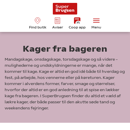
Find butik
Aviser
Coop app
Menu
Kager fra bageren
Mandagskage, onsdagskage, torsdagskage og så videre –
mulighederne og undskyldningerne er mange, når det
kommer til kage. Kage er altid en god idé både til hverdag og
fest, på arbejde, hos vennerne eller på køreturen. Kager
kommer i alverdens former, farver, smage og størrelser,
hvorfor der altid er en god anledning til at spise en lækker
kage fra bageren. I SuperBrugsen finder du altid et væld af
lækre kager, der både passer til den akutte søde tand og
weekendens fejringer.