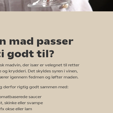
en mad passer
i godt til?
isk madvin, der især er velegnet til retter
og krydderi. Det skyldes syren i vinen,
skærer igennem fedmen og løfter maden.
sig derfor rigtig godt sammen med:
omatbaserede saucer
t, skinke eller svampe
 fx okse eller lam