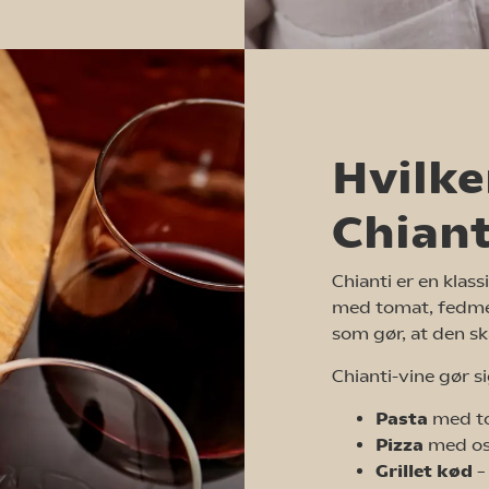
Hvilk
Chiant
Chianti er en klass
med tomat, fedme 
som gør, at den 
Chianti-vine gør 
Pasta
med t
Pizza
med os
Grillet kød
–