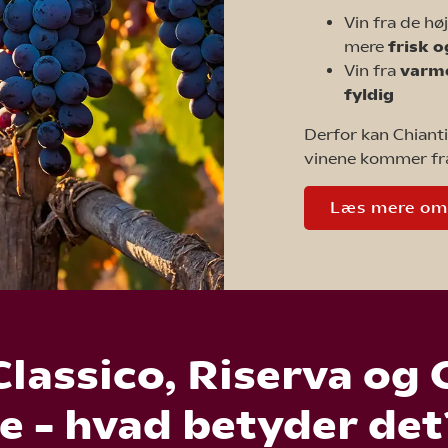
Vin fra de h
mere
frisk o
Vin fra
varm
fyldig
Derfor kan Chianti
vinene kommer f
Læs mere om v
Classico, Riserva og
e – hvad betyder de