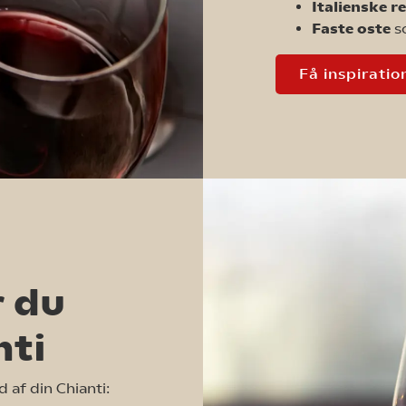
Italienske r
Faste oste
s
Få inspiration
r du
nti
 af din Chianti: