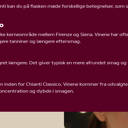
nti kan du på flasken møde forskellige betegnelser, som 
co
ske kerneområde mellem Firenze og Siena. Vinene har oft
gere tanniner og længere eftersmag.
agret længere. Det giver typisk en mere afrundet smag og
e
ion inden for Chianti Classico. Vinene kommer fra udvalg
koncentration og dybde i smagen.