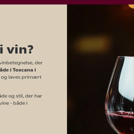
i vin?
 vinbetegnelse, der
åde i Toscana i
er og laves primært
e og stil, der har
vine - både i