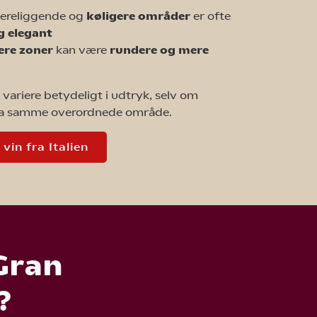
øjereliggende og
køligere områder
er ofte
g elegant
ere zoner
kan være
rundere og mere
 variere betydeligt i udtryk, selv om
ra samme overordnede område.
in fra Italien
 Gran
t?