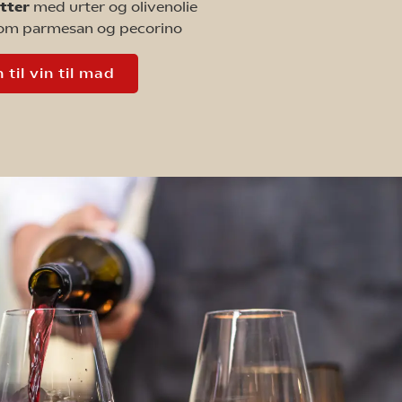
etter
med urter og olivenolie
om parmesan og pecorino
 til vin til mad