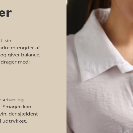
er
i sin
mindre mængder af
og giver balance,
bidrager med:
irsebær og
e. Smagen kan
 vin, der sjældent
 i udtrykket.