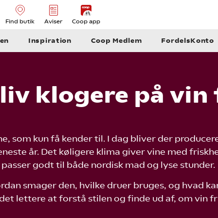
Find butik
Aviser
Coop app
en
Inspiration
Coop Medlem
FordelsKonto
bliv klogere på vi
e, som kun få kender til. I dag bliver der producer
neste år. Det køligere klima giver vine med friskh
passer godt til både nordisk mad og lyse stunder.
rdan smager den, hvilke druer bruges, og hvad kan 
det lettere at forstå stilen og finde ud af, om vin