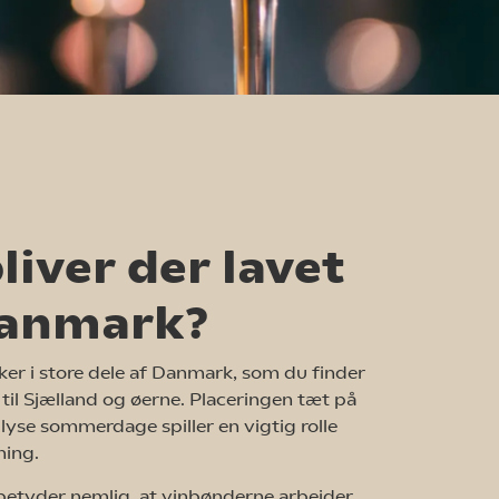
liver der lavet
Danmark?
er i store dele af Danmark, som du finder
 til Sjælland og øerne. Placeringen tæt på
lyse sommerdage spiller en vigtig rolle
ning.
betyder nemlig, at vinbønderne arbejder