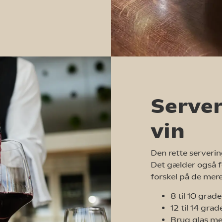
Server
vin
Den rette serverin
Det gælder også f
forskel på de mere
8 til 10 grad
12 til 14 grad
Brug glas m