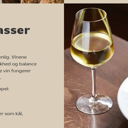
asser
nlig. Vinene
riskhed og balance
e vin fungerer
.
pel:
r som kål,