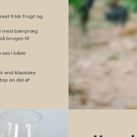
 med frisk frugt og
vine med bærpræg
så bruges til
 ses i både
k end klassiske
top en del af