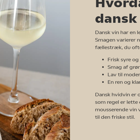
Hvord
dansk 
Dansk vin har en le
Smagen varierer nat
fællestræk, du oft
Frisk syre og
Smag af grønn
Lav til moder
En ren og kla
Dansk hvidvin er 
som regel er lette
mousserende vin v
til den friske stil.