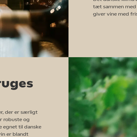
tæt sammen med na
giver vine med fr
ruges
 der er særligt
er robuste og
 egnet til danske
in er blandt