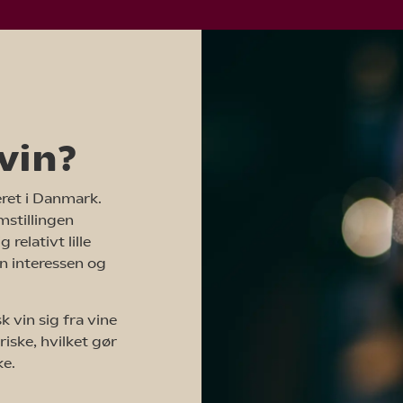
vin?
eret i Danmark.
mstillingen
relativt lille
n interessen og
k vin sig fra vine
riske, hvilket gør
ke.