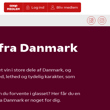
Log ind
Bliv medlem
n fra Danmark
et vin i store dele af Danmark, og
ed, lethed og tydelig karakter, som
du forvente i glasset? Her får du en
 fra Danmark er noget for dig.